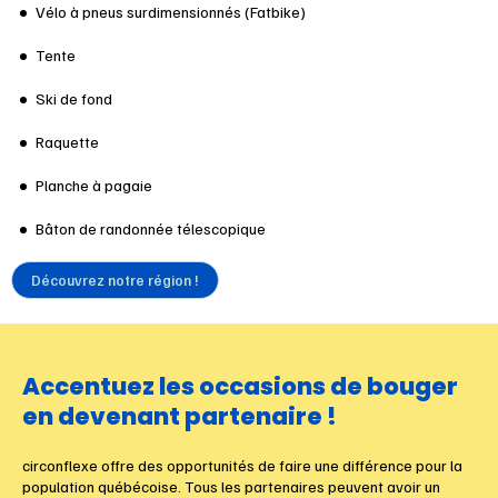
Vélo à pneus surdimensionnés (Fatbike)
Tente
Ski de fond
Raquette
Planche à pagaie
Bâton de randonnée télescopique
Découvrez notre région !
A
c
c
e
n
t
u
e
z
l
e
s
o
c
c
a
s
i
o
n
s
d
e
b
o
u
g
e
r
e
n
d
e
v
e
n
a
n
t
p
a
r
t
e
n
a
i
r
e
!
circonflexe offre des opportunités de faire une différence pour la
population québécoise. Tous les partenaires peuvent avoir un