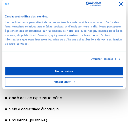
Maison de la famille de Kamouraska - Pavillon sportif de Saint-
Alexandre de Kamouraska
circonflexe des Basques - Aréna Bertrand Lepage à Trois-Pistoles
Ce site web utilise des cookies.
Les cookies nous permettent de personnaliser le contenu et les annonces, d'offrir des
fonctionnalités relatives aux médias sociaux et d'analyser notre trafic. Nous partageons
circonflexe de la Matanie - Parc des Îles de Matane
également des informations sur l'utilisation de notre site avec nos partenaires de médias
sociaux, de publicité et d'analyse, qui peuvent combiner celles-ci avec d'autres
circonflexe du Témiscouata - Plage-Marina a Témiscouata-sur-le-
informations que vous leur avez fournies ou qu'ils ont collectées lors de votre utilisation
lac, secteur Notre-Dame du lac
de leurs services.
circonflexe de Rivière-du-Loup - Parc du Campus-et-de-la-Cité à
Afficher les détails
Rivière-du-Loup
Équipements disponibles dans notre région
Tout autoriser
Personnaliser
Remorque thule multi sport
Sac à dos de type Porte-bébé
Vélo à assistance électrique
Draisienne (pushbike)