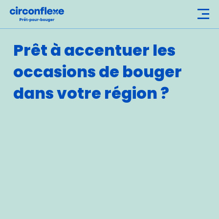
P
r
ê
t
à
a
c
c
e
n
t
u
e
r
l
e
s
o
c
c
a
s
i
o
n
s
d
e
b
o
u
g
e
r
d
a
n
s
v
o
t
r
e
r
é
g
i
o
n
?